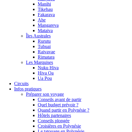
Manihi
Tikehau
Fakarava
Ahe
Mangareva
Mataiva
Îles Australes
Rurutu
Tubuai
Raivavae
Rimatara
Les Marquises
Nuku Hiva
Hiva Oa
Ua Pou
Circuits
Infos pratiques
Préparer son voyage
Conseils avant de partir
Quel budget prévoir ?
Quand partir en Polynésie ?
Hôtels partenaires
Conseils plongée
Croisières en Polynésie
Le tatouage en Polynésie