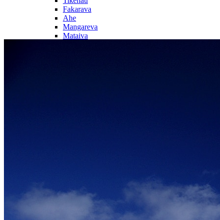
Tikehau
Fakarava
Ahe
Mangareva
Mataiva
Îles Australes
Rurutu
Tubuai
Raivavae
Rimatara
Les Marquises
Nuku Hiva
Hiva Oa
Ua Pou
Circuits
Infos pratiques
Préparer son voyage
Conseils avant de partir
Quel budget prévoir ?
Quand partir en Polynésie ?
Hôtels partenaires
Conseils plongée
Croisières en Polynésie
Le tatouage en Polynésie
Notre agence