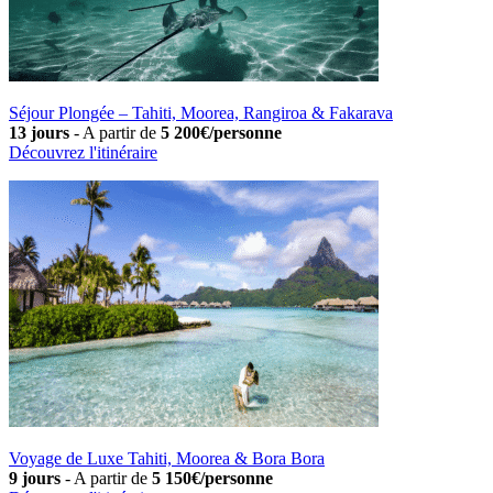
Séjour Plongée – Tahiti, Moorea, Rangiroa & Fakarava
13 jours
-
A partir de
5 200€/personne
Découvrez l'itinéraire
Voyage de Luxe Tahiti, Moorea & Bora Bora
9 jours
-
A partir de
5 150€/personne