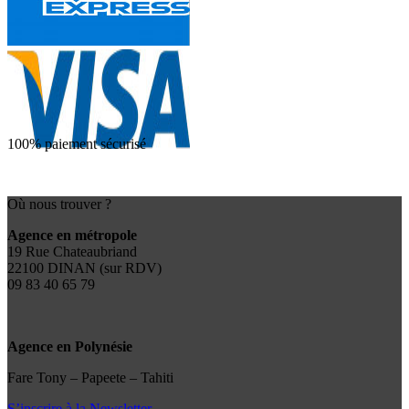
100% paiement sécurisé
Où nous trouver ?
Agence en métropole
19 Rue Chateaubriand
22100 DINAN (sur RDV)
09 83 40 65 79
Agence en Polynésie
Fare Tony – Papeete – Tahiti
S’inscrire à la Newsletter