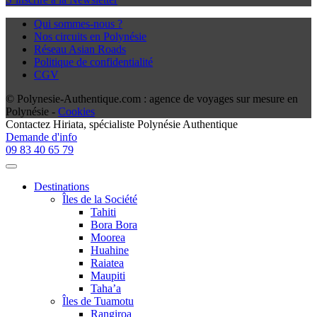
Qui sommes-nous ?
Nos circuits en Polynésie
Réseau Asian Roads
Politique de confidentialité
CGV
© Polynesie-Authentique.com : agence de voyages sur mesure en
Polynésie -
Cookies
Contactez
Hiriata
, spécialiste Polynésie Authentique
Demande d'info
09 83 40 65 79
Destinations
Îles de la Société
Tahiti
Bora Bora
Moorea
Huahine
Raiatea
Maupiti
Taha’a
Îles de Tuamotu
Rangiroa