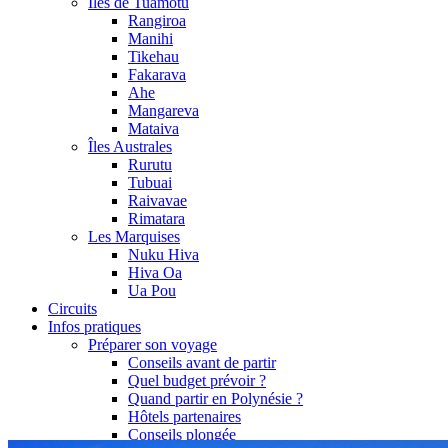
Îles de Tuamotu
Rangiroa
Manihi
Tikehau
Fakarava
Ahe
Mangareva
Mataiva
Îles Australes
Rurutu
Tubuai
Raivavae
Rimatara
Les Marquises
Nuku Hiva
Hiva Oa
Ua Pou
Circuits
Infos pratiques
Préparer son voyage
Conseils avant de partir
Quel budget prévoir ?
Quand partir en Polynésie ?
Hôtels partenaires
Conseils plongée