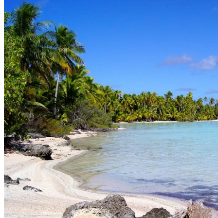
Croisières en Polynésie
Le tatouage en Polynésie
Notre agence
Notre agence à Tahiti
Réseau Asian Roads
Garanties et engagements Asian Roads
Demande d'info
09 83 40 65 79