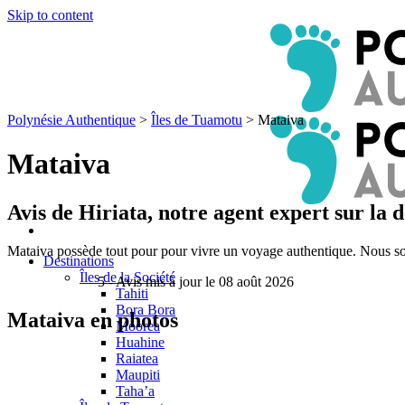
Skip to content
Polynésie Authentique
>
Îles de Tuamotu
>
Mataiva
Mataiva
Avis de
Hiriata
, notre agent expert sur la 
Mataiva possède tout pour pour vivre un voyage authentique. Nous somm
Destinations
Îles de la Société
5
- Avis mis à jour le 08 août 2026
Tahiti
Bora Bora
Mataiva en photos
Moorea
Huahine
Raiatea
Maupiti
Taha’a