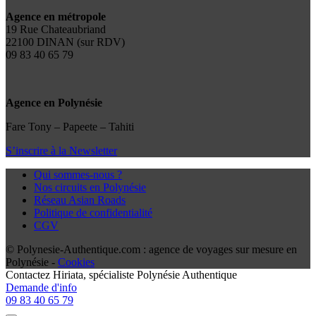
Agence en métropole
19 Rue Chateaubriand
22100 DINAN (sur RDV)
09 83 40 65 79
Agence en Polynésie
Fare Tony – Papeete – Tahiti
S’inscrire à la Newsletter
Qui sommes-nous ?
Nos circuits en Polynésie
Réseau Asian Roads
Politique de confidentialité
CGV
© Polynesie-Authentique.com : agence de voyages sur mesure en
Polynésie -
Cookies
Contactez
Hiriata
, spécialiste Polynésie Authentique
Demande d'info
09 83 40 65 79