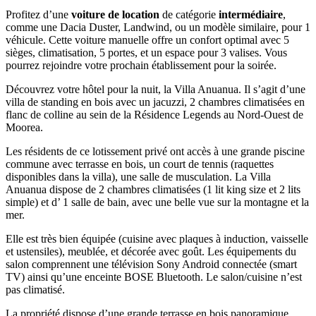
Profitez d’une
voiture de location
de catégorie
intermédiaire
,
comme une Dacia Duster, Landwind, ou un modèle similaire, pour 1
véhicule. Cette voiture manuelle offre un confort optimal avec 5
sièges, climatisation, 5 portes, et un espace pour 3 valises. Vous
pourrez rejoindre votre prochain établissement pour la soirée.
Découvrez votre hôtel pour la nuit, la Villa Anuanua. Il s’agit d’une
villa de standing en bois avec un jacuzzi, 2 chambres climatisées en
flanc de colline au sein de la Résidence Legends au Nord-Ouest de
Moorea.
Les résidents de ce lotissement privé ont accès à une grande piscine
commune avec terrasse en bois, un court de tennis (raquettes
disponibles dans la villa), une salle de musculation. La Villa
Anuanua dispose de 2 chambres climatisées (1 lit king size et 2 lits
simple) et d’ 1 salle de bain, avec une belle vue sur la montagne et la
mer.
Elle est très bien équipée (cuisine avec plaques à induction, vaisselle
et ustensiles), meublée, et décorée avec goût. Les équipements du
salon comprennent une télévision Sony Android connectée (smart
TV) ainsi qu’une enceinte BOSE Bluetooth. Le salon/cuisine n’est
pas climatisé.
La propriété dispose d’une grande terrasse en bois panoramique