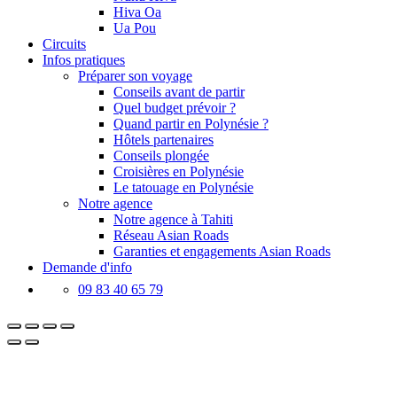
Hiva Oa
Ua Pou
Circuits
Infos pratiques
Préparer son voyage
Conseils avant de partir
Quel budget prévoir ?
Quand partir en Polynésie ?
Hôtels partenaires
Conseils plongée
Croisières en Polynésie
Le tatouage en Polynésie
Notre agence
Notre agence à Tahiti
Réseau Asian Roads
Garanties et engagements Asian Roads
Demande d'info
09 83 40 65 79