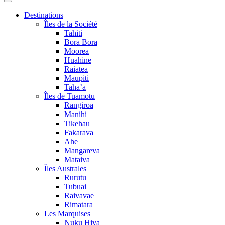
Destinations
Îles de la Société
Tahiti
Bora Bora
Moorea
Huahine
Raiatea
Maupiti
Taha’a
Îles de Tuamotu
Rangiroa
Manihi
Tikehau
Fakarava
Ahe
Mangareva
Mataiva
Îles Australes
Rurutu
Tubuai
Raivavae
Rimatara
Les Marquises
Nuku Hiva