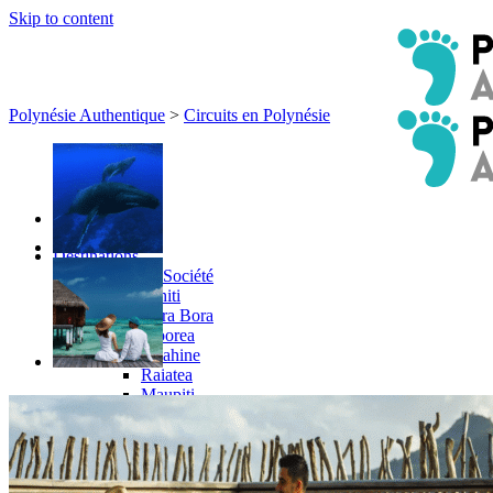
Skip to content
Polynésie Authentique
>
Circuits en Polynésie
Destinations
Îles de la Société
Tahiti
Bora Bora
Moorea
Huahine
Raiatea
Maupiti
Taha’a
Îles de Tuamotu
Rangiroa
Manihi