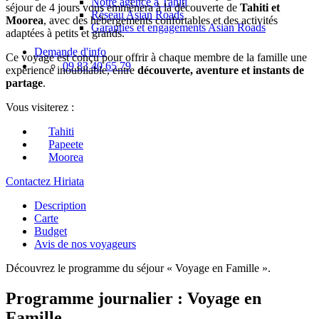
Notre agence à Tahiti
séjour de 4 jours vous emmènera à la découverte de
Tahiti et
Réseau Asian Roads
Moorea
, avec des hébergements confortables et des activités
Garanties et engagements Asian Roads
adaptées à petits et grands.
Demande d'info
Ce voyage est conçu pour offrir à chaque membre de la famille une
09 83 40 65 79
expérience inoubliable, entre
découverte, aventure et instants de
partage
.
Vous visiterez :
Tahiti
Papeete
Moorea
Contactez Hiriata
Description
Carte
Budget
Avis de nos voyageurs
Découvrez le programme du séjour « Voyage en Famille ».
Programme journalier : Voyage en
Famille